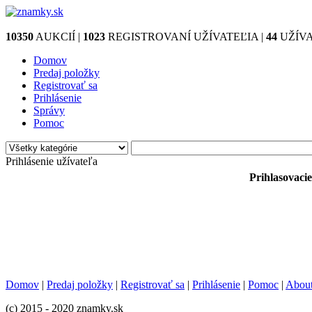
10350
AUKCIÍ |
1023
REGISTROVANÍ UŽÍVATEĽIA |
44
UŽÍVA
Domov
Predaj položky
Registrovať sa
Prihlásenie
Správy
Pomoc
Prihlásenie užívateľa
Prihlasovacie
Domov
|
Predaj položky
|
Registrovať sa
|
Prihlásenie
|
Pomoc
|
Abou
(c) 2015 - 2020 znamky.sk