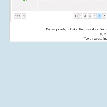
<<<
<
1
2
3
4
5
6
7
Domov
Predaj položky
Registrovať sa
Prihl
|
|
|
(c) 2
Tvorba webstráno