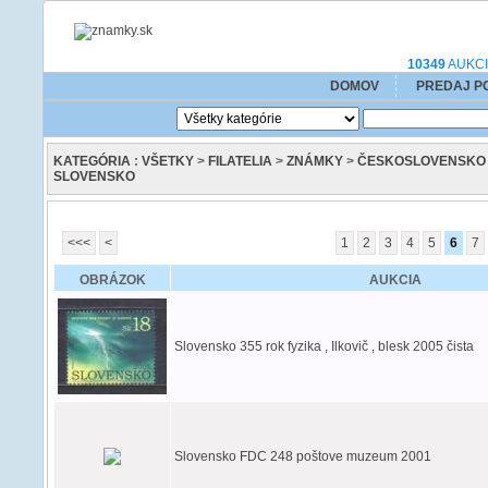
10349
AUKCIÍ
DOMOV
PREDAJ P
KATEGÓRIA
:
VŠETKY
>
FILATELIA
>
ZNÁMKY
>
ČESKOSLOVENSKO
SLOVENSKO
<<<
<
1
2
3
4
5
6
7
OBRÁZOK
AUKCIA
Slovensko 355 rok fyzika , Ilkovič , blesk 2005 čista
Slovensko FDC 248 poštove muzeum 2001