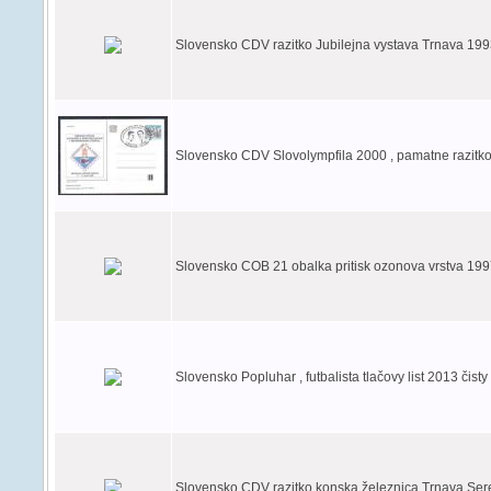
Slovensko CDV razitko Jubilejna vystava Trnava 19
Slovensko CDV Slovolympfila 2000 , pamatne razitk
Slovensko COB 21 obalka pritisk ozonova vrstva 199
Slovensko Popluhar , futbalista tlačovy list 2013 čisty
Slovensko CDV razitko konska železnica Trnava Se