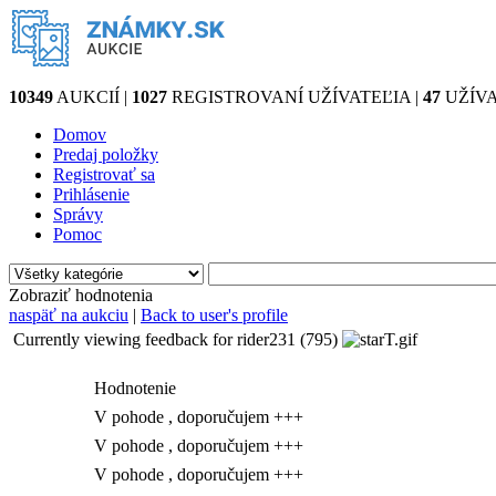
10349
AUKCIÍ |
1027
REGISTROVANÍ UŽÍVATEĽIA |
47
UŽÍVA
Domov
Predaj položky
Registrovať sa
Prihlásenie
Správy
Pomoc
Zobraziť hodnotenia
naspäť na aukciu
|
Back to user's profile
Currently viewing feedback for rider231 (795)
Hodnotenie
V pohode , doporučujem +++
V pohode , doporučujem +++
V pohode , doporučujem +++