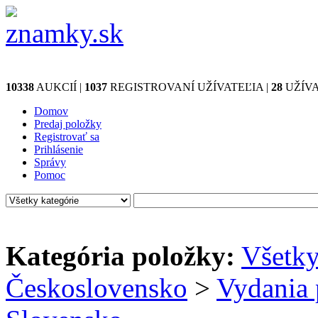
10338
AUKCIÍ |
1037
REGISTROVANÍ UŽÍVATEĽIA |
28
UŽÍVA
Domov
Predaj položky
Registrovať sa
Prihlásenie
Správy
Pomoc
Kategória položky:
Všetk
Československo
>
Vydania 