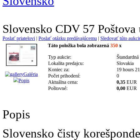
Slovensko
Slovensko CDV 57 Poštova u
Poslať priatelovi
|
Poslať otázku predávajúcemu
|
Sledovať túto aukci
Táto položka bola zobrazená
350
x
Typ aukcie:
Štandardná
Lokalita predajcu:
Slovakia
Koniec za:
19 hours 21
Galéria
Počet prihodení:
0
Popis
Aktuálna cena:
0,35
EUR
Poštovné:
0,00
EUR
Popis
Slovensko čisty korešponde