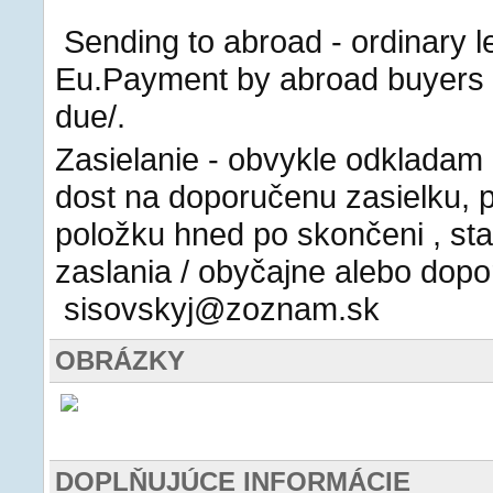
Sending to abroad - ordinary let
Eu.Payment by abroad buyers -
due/.
Zasielanie - obvykle odkladam
dost na doporučenu zasielku, p
položku hned po skončeni , st
zaslania / obyčajne alebo dop
sisovskyj@zoznam.sk
OBRÁZKY
DOPLŇUJÚCE INFORMÁCIE