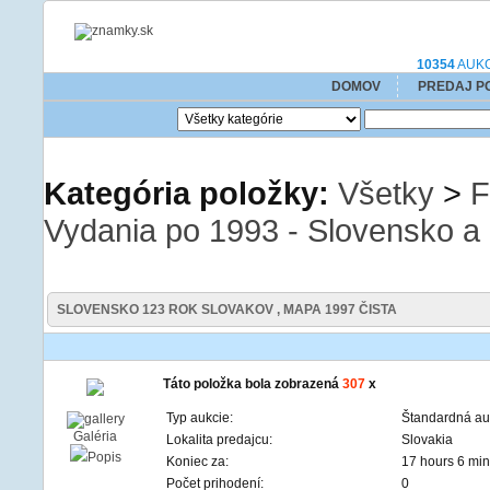
10354
AUKCI
DOMOV
PREDAJ P
Kategória položky:
Všetky
>
F
Vydania po 1993 - Slovensko a
SLOVENSKO 123 ROK SLOVAKOV , MAPA 1997 ČISTA
Táto položka bola zobrazená
307
x
Typ aukcie:
Štandardná au
Galéria
Lokalita predajcu:
Slovakia
Popis
Koniec za:
17 hours 6 min
Počet prihodení:
0