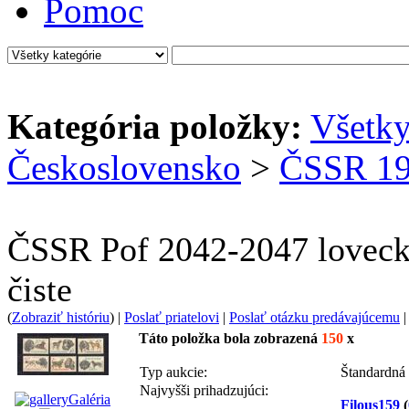
Pomoc
Kategória položky:
Všetk
Československo
>
ČSSR 19
ČSSR Pof 2042-2047 lovecke
čiste
(
Zobraziť históriu
) |
Poslať priatelovi
|
Poslať otázku predávajúcemu
Táto položka bola zobrazená
150
x
Typ aukcie:
Štandardná
Najvyšši prihadzujúci:
Galéria
Filous159
(