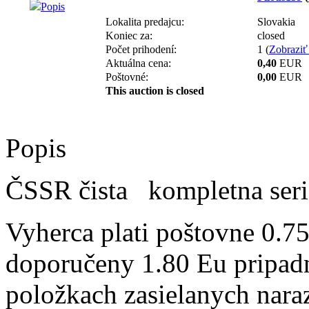
Popis
Lokalita predajcu:
Slovakia
Koniec za:
closed
Počet prihodení:
1 (
Zobraziť 
Aktuálna cena:
0,40
EUR
Poštovné:
0,00
EUR
This auction is closed
Popis
ČSSR čista kompletna seri
Vyherca plati poštovne 0.75
doporučeny 1.80 Eu pripadn
položkach zasielanych naraz