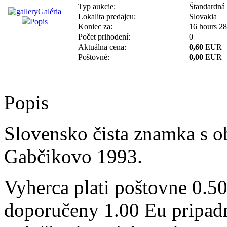
Typ aukcie:
Štandardná
Galéria
Lokalita predajcu:
Slovakia
Popis
Koniec za:
16 hours 28
Počet prihodení:
0
Aktuálna cena:
0,60
EUR
Poštovné:
0,00
EUR
Popis
Slovensko čista znamka s 
Gabčikovo 1993.
Vyherca plati poštovne 0.50
doporučeny 1.00 Eu pripadn