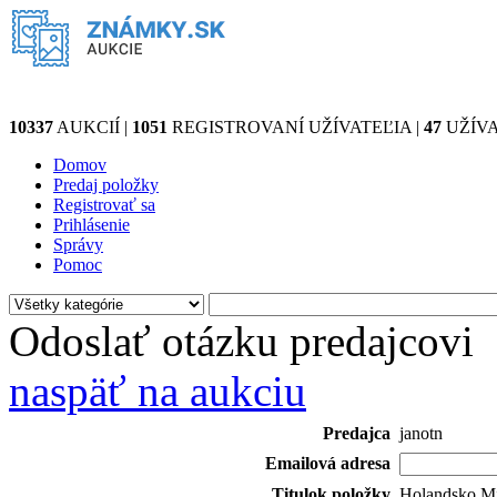
10337
AUKCIÍ |
1051
REGISTROVANÍ UŽÍVATEĽIA |
47
UŽÍVA
Domov
Predaj položky
Registrovať sa
Prihlásenie
Správy
Pomoc
Odoslať otázku predajcovi
naspäť na aukciu
Predajca
janotn
Emailová adresa
Titulok položky
Holandsko Mi