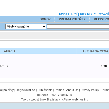
10348
AUKCIÍ |
1029
REGISTROVANÍ 
DOMOV
PREDAJ POLOŽKY
REGISTRO
AUKCIA
AKTUÁLNA CENA
mat 10x
1,30
aj položky
Registrovať sa
Prihlásenie
Pomoc
About Us
Privacy Policy
Terms
|
|
|
|
|
|
(c) 2015 - 2020 znamky.sk
Tvorba webstránok Bratislava
cPanel web hosting
,