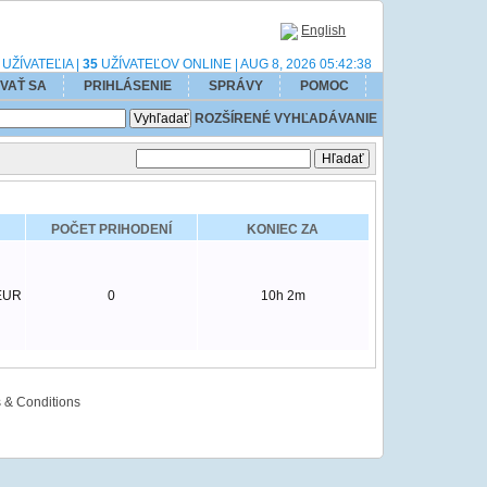
English
UŽÍVATEĽIA |
35
UŽÍVATEĽOV ONLINE | AUG 8, 2026
05:42:38
VAŤ SA
PRIHLÁSENIE
SPRÁVY
POMOC
ROZŠÍRENÉ VYHĽADÁVANIE
POČET PRIHODENÍ
KONIEC ZA
EUR
0
10h 2m
 & Conditions