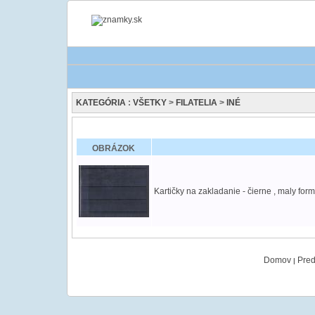
KATEGÓRIA
:
VŠETKY
>
FILATELIA
>
INÉ
OBRÁZOK
Kartičky na zakladanie - čierne , maly for
Domov
Pred
|